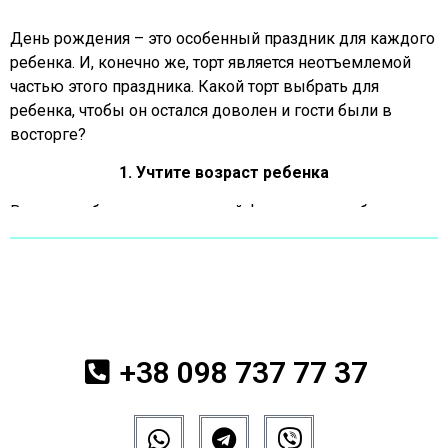
День рождения – это особенный праздник для каждого
ребенка. И, конечно же, торт является неотъемлемой
частью этого праздника. Какой торт выбрать для
ребенка, чтобы он остался доволен и гости были в
восторге?
1. Учтите возраст ребенка
Возраст ребенка – это важный фактор при выборе
торта. Для маленьких детей лучше выбрать торт с
мягким кремом и яркими фруктами, чтобы он не был
слишком сладким. Для старших детей можно выбрать
более сложные торты с необычными начинками и
декорацией.
+38 098 737 77 37
2. Выберите любимые вкусы ребенка
Каждый ребенок имеет свои предпочтения вкусов.
Некоторые дети любят шоколадные торты, другие –